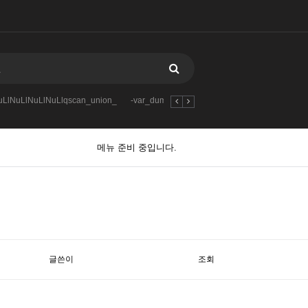
LlNuLlNuLlNuLlqscan_union_
-var_dumpmd5904109419-123
qscan
-
메뉴 준비 중입니다.
글쓴이
조회