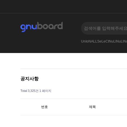
-
005
AnDSeLeCt4545--
Or65906591--
UnIoNALLSeLeCtNuLlNuLlNu
공지사항
Total 3,325건
1 페이지
번호
제목