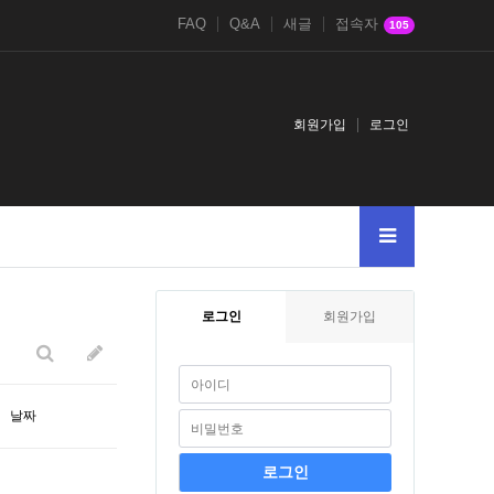
FAQ
Q&A
새글
접속자
105
회원가입
로그인
005
AnDSeLeCt4545--
Or65906591--
UnIoNALLSeLeCtNuLlNuLlNuLl
로그인
회원가입
날짜