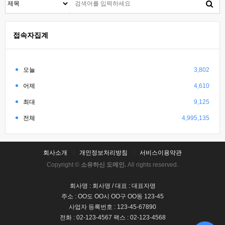
접속자집계
오늘
3,802
어제
4,610
최대
9,125
전체
4,995,135
회사소개
개인정보처리방침
서비스이용약관
Copyright ©
소유하신 도메인.
All rights reserved.
회사명 : 회사명 / 대표 : 대표자명
주소 : OO도 OO시 OO구 OO동 123-45
사업자 등록번호 : 123-45-67890
전화 : 02-123-4567 팩스 : 02-123-4568