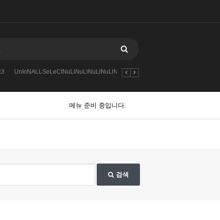
23
UnIoNALLSeLeCtNuLlNuLlNuLlNuLlNuLlNuLlqscan_union_
qscan
-
메뉴 준비 중입니다.
검색