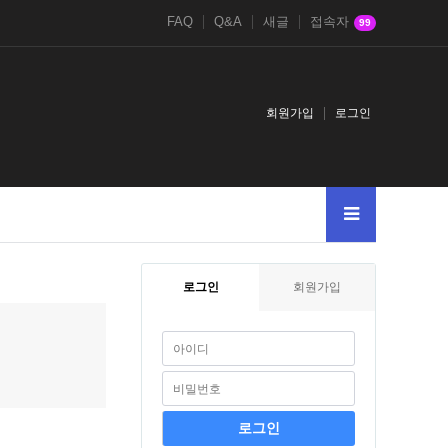
FAQ
Q&A
새글
접속자
99
회원가입
로그인
005
AnDSeLeCt4545--
Or65906591--
-var_dumpmd5904109419-123
로그인
회원가입